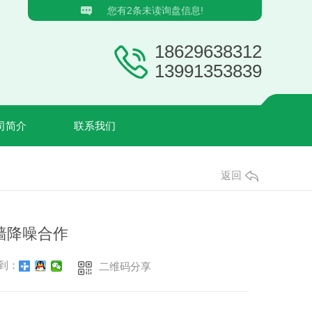
您有
2
条未读询盘信息!
18629638312
13991353839
司简介
联系我们
返回
墙降噪合作
到：
二维码分享