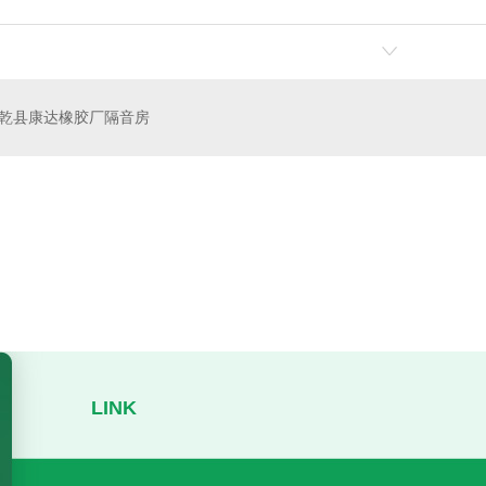
乾县康达橡胶厂隔音房
环保噪音治理
隔吸声屏障-西安隔音降噪工程
排风消
LINK