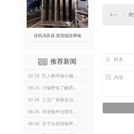
西
排风消音器-西安隔音降噪
推荐新闻
02-19
巨人树环保小编带你了解西安环保噪音治理控制
09-23
小编带你了解西安噪音治理的现状及一些降噪措施
07-24
工业厂房噪音治理哪些方法效果好
06-26
环境噪声治理常见的几种控制技术
06-09
关于冷却塔噪声控制的几点认识