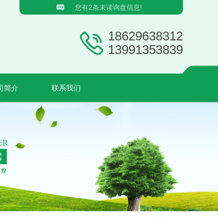
您有
2
条未读询盘信息!
18629638312
13991353839
司简介
联系我们