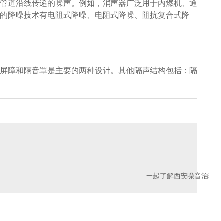
管道沿线传递的噪声。例如，消声器广泛用于内燃机、通
的降噪技术有电阻式降噪、电阻式降噪、阻抗复合式降
屏障和隔音罩是主要的两种设计。其他隔声结构包括：隔
一起了解西安噪音治理