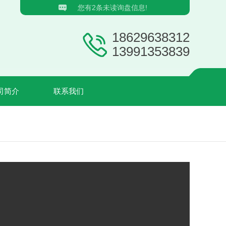
您有
2
条未读询盘信息!
18629638312
13991353839
司简介
联系我们