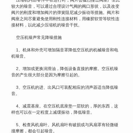
压缩机内部零件中在运行时，阀片会猛烈撞击阀座产生比
较大的噪音，可以通过合理设计气阀的阀口形状，以及改变
阀片的刚度和增加阀片的弹簧阻尼减少振动等措施。阀片和
阀座之间尽量避免使用刚性连接材料，用橡胶软管等软性连
接材料，以此减少压缩机的噪音干扰。
空压机噪声常见降噪措施
1、机体和外壳可增加隔音罩降低空压机的机械噪音和电
机噪音。
2、增加或更换润滑油，降低设备直接的摩擦。空压机噪
音的产生很大部分是因为摩擦引起的。
3、空压机的进、出风口可装配相应的消声器适当降低噪
音。
4、减震基座。在空压机底座垫一层软的，厚的东西，这
样也可以在一定程度上减缓振动，降低噪音。
5、检查风机扇叶。风机扇叶有破损或与风扇罩有轻微碰
撞摩擦，都会引起噪音。