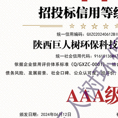
环保噪音治理
隔吸声屏障-西安隔音降噪工程
排风消