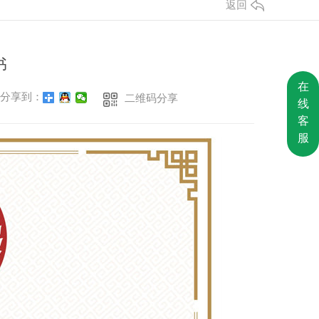
返回
书
在
分享到：
二维码分享
线
客
服